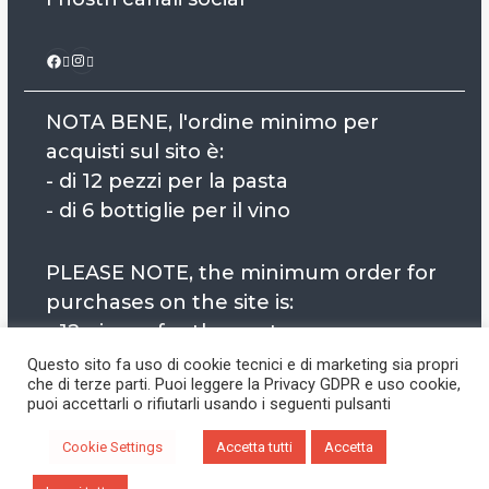
Instagram
Facebook
NOTA BENE, l'ordine minimo per
acquisti sul sito è:
- di 12 pezzi per la pasta
- di 6 bottiglie per il vino
PLEASE NOTE, the minimum order for
purchases on the site is:
- 12 pieces for the pasta
- 6 bottles for wine
Questo sito fa uso di cookie tecnici e di marketing sia propri
che di terze parti. Puoi leggere la Privacy GDPR e uso cookie,
puoi accettarli o rifiutarli usando i seguenti pulsanti
Cookie Settings
Accetta tutti
Accetta
Copyright © Spiagabruna Bio All rights reserved.