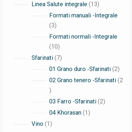
prodotti
13
Linea Salute integrale
13
prodotti
Formati manuali -Integrale
3
3
prodotti
Formati normali -Integrale
10
10
prodotti
7
Sfarinati
7
prodotti
2
01 Grano duro -Sfarinati
2
prodo
02 Grano tenero -Sfarinati
2
2
prodotti
2
03 Farro -Sfarinati
2
prodotti
1
04 Khorasan
1
prodotto
1
Vino
1