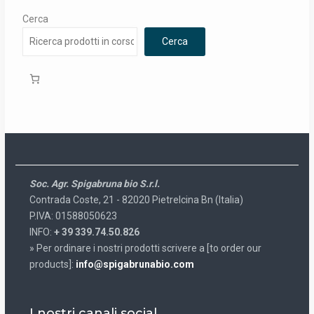
Cerca
Cerca
Soc. Agr. Spigabruna bio S.r.l.
Contrada Coste, 21 - 82020 Pietrelcina Bn (Italia)
P.IVA: 01588050623
INFO:
+ 39 339.74.50.826
» Per ordinare i nostri prodotti scrivere a [to order our
products]:
info@spigabrunabio.com
I nostri canali social