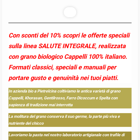
Con sconti del 10% scopri le offerte speciali
sulla linea SALUTE INTEGRALE, realizzata
con grano biologico Cappelli 100% italiano.
Formati classici, speciali e manuali per
portare gusto e genuinità nei tuoi piatti.
In azienda bio a Pietrelcina coltiviamo le antica varietà di grano
Cappelli, Khorasan, Gentilrosso, Farro Dicoccum e Spelta con
sapienza di tradizione mai interrotta
La molitura del grano conserva il suo germe, la parte più viva e
nutriente del chicco
Lavoriamo la pasta nel nostro laboratorio artigianale con trafile di