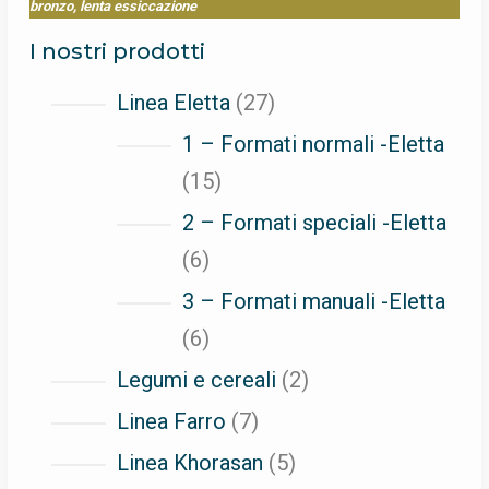
bronzo, lenta essiccazione
I nostri prodotti
27
Linea Eletta
27
prodotti
1 – Formati normali -Eletta
15
15
prodotti
2 – Formati speciali -Eletta
6
6
prodotti
3 – Formati manuali -Eletta
6
6
prodotti
2
Legumi e cereali
2
prodotti
7
Linea Farro
7
prodotti
5
Linea Khorasan
5