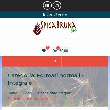
Skip
Login/Register
to
content
0
0
€
0,00
Categoria:
Formati normali -
Integrale
Home
Shop
Linea Salute integrale
Formati normali -Integrale