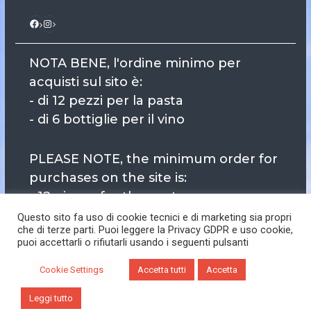
Instagram
Facebook
NOTA BENE, l'ordine minimo per
acquisti sul sito è:
- di 12 pezzi per la pasta
- di 6 bottiglie per il vino
PLEASE NOTE, the minimum order for
purchases on the site is:
- 12 pieces for the pasta
- 6 bottles for wine
Questo sito fa uso di cookie tecnici e di marketing sia propri
che di terze parti. Puoi leggere la Privacy GDPR e uso cookie,
puoi accettarli o rifiutarli usando i seguenti pulsanti
Cookie Settings
Accetta tutti
Accetta
Copyright © Spiagabruna Bio All rights reserved.
Leggi tutto
Best Commerce by
Axle Themes