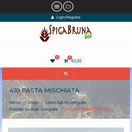
Skip
Login/Register
to
content
0
0
€
0,00
410 PASTA MISCHIATA
Home
Shop
Linea Salute integrale
Formati normali -Integrale
410 PASTA MISCHIATA