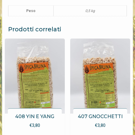
Peso
0,5 kg
Prodotti correlati
408 YIN E YANG
407 GNOCCHETTI
€
3,80
€
3,80